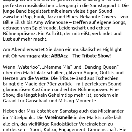
perfekten musikalischen Übergang in die Samstagnacht. Die
junge Band begeistert mit einem vielseitigen Sound
zwischen Pop, Funk, Jazz und Blues. Bekannte Covers – von
Billie Eilish bis Amy Winehouse – treffen auf eigene Songs,
getragen von Spielfreude, Leidenschaft und echter
Bühnenpräsenz. Ein Auftritt, der mitreißt, verbindet und
Lust auf mehr macht.
Am Abend erwartet Sie dann ein musikalisches Highlight
mit Ohrwurmgarantie:
ABBAcz – The Tribute Show!
Wenn „Waterloo“, „Mamma Mia“ und „Dancing Queen“
über den Marktplatz schallen, glitzern Augen, Outfits und
Herzen um die Wette. Die Tribute-Band aus Tschechien
bringt die Magie der 70er zurück – mit perfektem Sound,
glamourösen Kostümen und echter Bühnenpower. Eine
Show, die längst kein Geheimtipp mehr ist, sondern ein
Garant für Gänsehaut und Mitsing-Momente.
Neben der Musik steht am Samstag auch das Miteinander
im Mittelpunkt: Die
Vereinsmeile
in der Marktstraße lädt
alle ein, das vielfältige Rudolstädter Vereinsleben zu
entdecken – Sport, Kultur, Engagement, Gemeinschaft. Hier